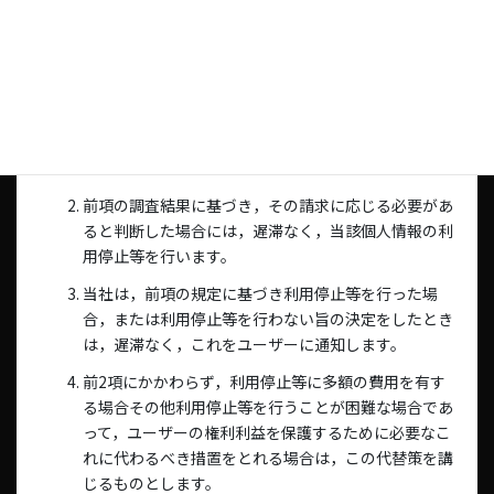
当社は，本人から，個人情報が，利用目的の範囲を超
えて取り扱われているという理由，または不正の手段
により取得されたものであるという理由により，その
利用の停止または消去（以下，「利用停止等」といい
ます。）を求められた場合には，遅滞なく必要な調査
を行います。
前項の調査結果に基づき，その請求に応じる必要があ
ると判断した場合には，遅滞なく，当該個人情報の利
用停止等を行います。
当社は，前項の規定に基づき利用停止等を行った場
合，または利用停止等を行わない旨の決定をしたとき
は，遅滞なく，これをユーザーに通知します。
前2項にかかわらず，利用停止等に多額の費用を有す
る場合その他利用停止等を行うことが困難な場合であ
って，ユーザーの権利利益を保護するために必要なこ
れに代わるべき措置をとれる場合は，この代替策を講
じるものとします。