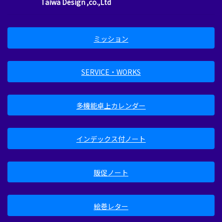
Taiwa Design ,co.,Ltd
ミッション
SERVICE・WORKS
多機能卓上カレンダー
インデックス付ノート
販促ノート
絵巻レター